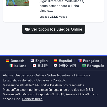
jugar diferentes modalidades,
como campeonato o lucha
simple....
Jugado
25.127
veces
Ver todos los Juegos Online
Deutsch
English
Español
Française
Italiano
日本語
한국어 버전
Português
Alarma Despertador Online
Sobre Nosotros
Términos
-
-
-
Estadísticas del sitio
Usuarios
Contacto
-
-
MessenTools© 2007-2026. Todos los derechos reservados.
MessenTools.com no tiene relación legal ni de otro tipo con MSN
Messenger®, Microsoft Corporation®, ICQ®, America Online® Inc o
DannetStudio
Yahoo!® Inc.