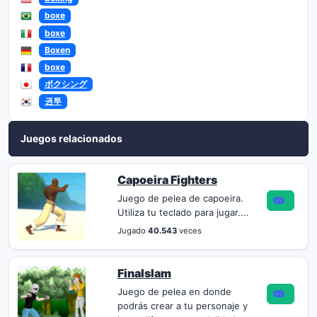
boxe
boxe
Boxen
boxe
ボクシング
권투
Juegos relacionados
Capoeira Fighters
Juego de pelea de capoeira.
Utiliza tu teclado para jugar....
Jugado
40.543
veces
Finalslam
Juego de pelea en donde
podrás crear a tu personaje y