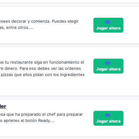
desees decorar y comienza. Puedes elegir
as, entre otros....
Jugar ahora
que tu restaurante siga en funcionamiento el
e dinero. Para eso debes ver las ordenes
Jugar ahora
s pizzas que ellos pidan con los ingredientes
der
sa que ha preparado el chef para preparar
 aprietes el botón Ready....
Jugar ahora