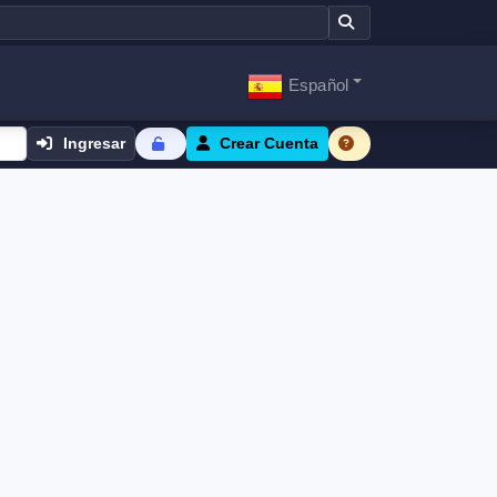
Español
Ingresar
Crear Cuenta