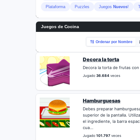
Plataforma
Puzzles
Juegos
Nuevos
!
Juegos de Cocina
Ordenar por Nombre
Decora la torta
Decora la torta de frutas con 
Jugado
36.684
veces
Hamburguesas
Debes preparar hamburguesas
superior de la pantalla. Utili
el ingrediente, la barra espac
cua...
Jugado
101.797
veces