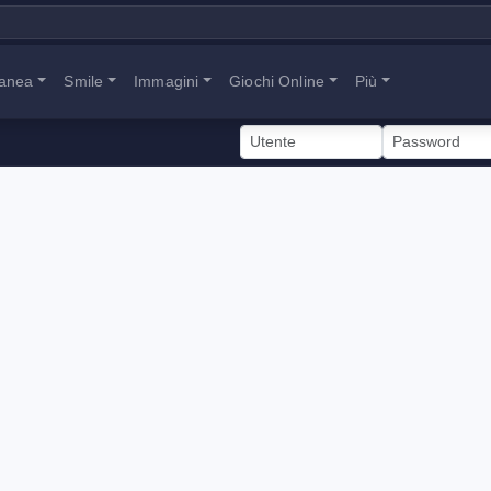
tanea
Smile
Immagini
Giochi Online
Più