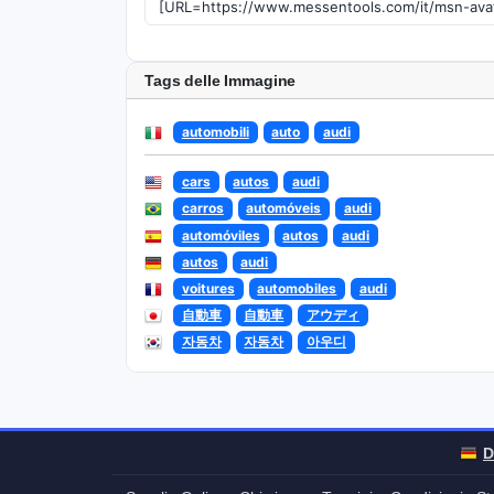
Tags delle Immagine
automobili
auto
audi
cars
autos
audi
carros
automóveis
audi
automóviles
autos
audi
autos
audi
voitures
automobiles
audi
自動車
自動車
アウディ
자동차
자동차
아우디
D