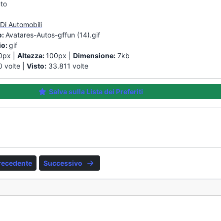
uto
Di Automobili
o:
Avatares-Autos-gffun (14).gif
io:
gif
0px |
Altezza:
100px |
Dimensione:
7kb
 volte |
Visto:
33.811 volte
Salva sulla Lista dei Preferiti
recedente
Successivo