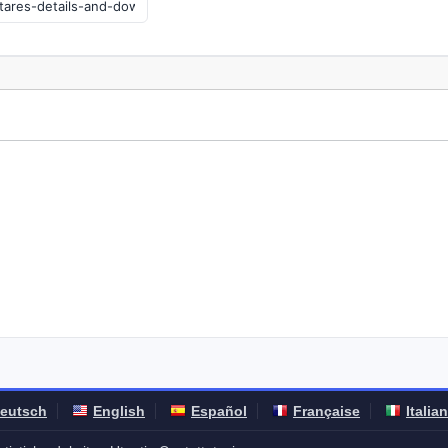
eutsch
English
Español
Française
Italia