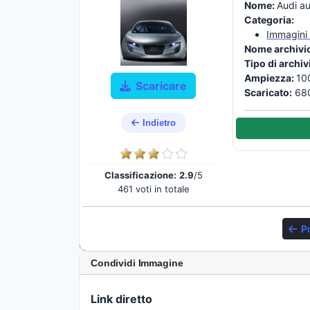
Nome:
Audi a
Categoria:
Immagini 
Nome archivi
Tipo di archiv
Ampiezza:
10
Scaricare
Scaricato:
680
Indietro
Classificazione:
2.9
/5
461 voti in totale
P
Condividi Immagine
Link diretto