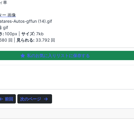
ィ車
ター 画像
atares-Autos-gffun (14).gif
:
gif
さ:
100px |
サイズ:
7kb
680 回 |
見られる:
33.792 回
私のお気に入りリストに保存する
前回
次のページ