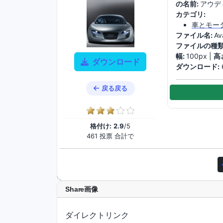
の名前:
アウデ
カテゴリ:
車とモー
ファイル名:
Av
ファイルの種類
幅:
100px |
高
ダウンロード
ダウンロード:
戻る戻る
格付け:
2.9
/5
461 投票 合計で
Share画像
ダイレクトリンク