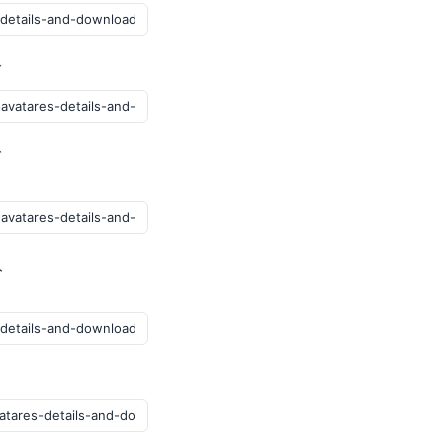
グ
ブ
ト