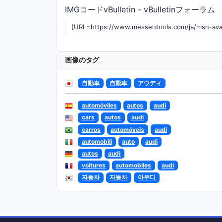
IMGコードvBulletin - vBulletinフォーラム
画像のタグ
自動車
自動車
アウディ
automóviles
autos
audi
cars
autos
audi
carros
automóveis
audi
automobili
auto
audi
autos
audi
voitures
automobiles
audi
자동차
자동차
아우디