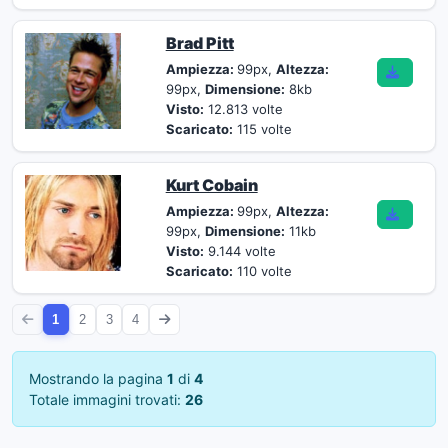
Brad Pitt
Ampiezza:
99px,
Altezza:
99px,
Dimensione:
8kb
Visto:
12.813 volte
Scaricato:
115 volte
Kurt Cobain
Ampiezza:
99px,
Altezza:
99px,
Dimensione:
11kb
Visto:
9.144 volte
Scaricato:
110 volte
1
2
3
4
Mostrando la pagina
1
di
4
Totale immagini trovati:
26