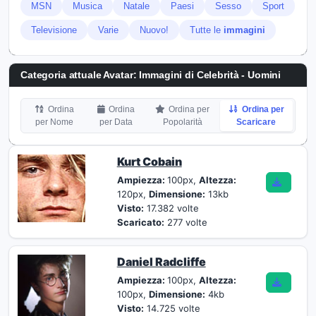
MSN
Musica
Natale
Paesi
Sesso
Sport
Televisione
Varie
Nuovo!
Tutte le
immagini
Categoria attuale Avatar: Immagini di Celebrità - Uomini
Ordina
Ordina
Ordina per
Ordina per
per Nome
per Data
Popolarità
Scaricare
Kurt Cobain
Ampiezza:
100px,
Altezza:
120px,
Dimensione:
13kb
Visto:
17.382 volte
Scaricato:
277 volte
Daniel Radcliffe
Ampiezza:
100px,
Altezza:
100px,
Dimensione:
4kb
Visto:
14.725 volte