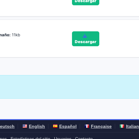
Descargar
maño:
11kb
Descargar
eutsch
English
Español
Française
Italia
nos
Estadísticas del sitio
Usuarios
Contacto
-
-
-