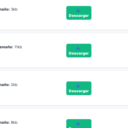
maño:
3kb
Descargar
amaño:
11kb
Descargar
maño:
2kb
Descargar
maño:
8kb