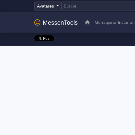
Avatares
MessenTools
Mensajería Instaná