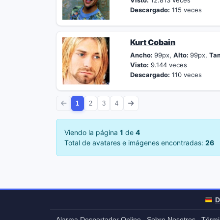
Visto:
12.813 veces
Descargado:
115 veces
Kurt Cobain
Ancho:
99px,
Alto:
99px,
Ta
Visto:
9.144 veces
Descargado:
110 veces
1
2
3
4
Viendo la página
1
de
4
Total de avatares e imágenes encontradas:
26
D
Alarma Despertador Online
Sobre Nosotros
Térmi
-
-