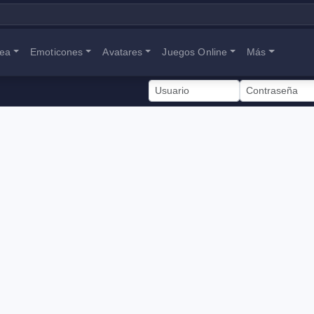
nea
Emoticones
Avatares
Juegos Online
Más