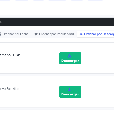
s
Ordenar por Fecha
Ordenar por Popularidad
Ordenar por Descar
amaño:
13kb
Descargar
amaño:
4kb
Descargar