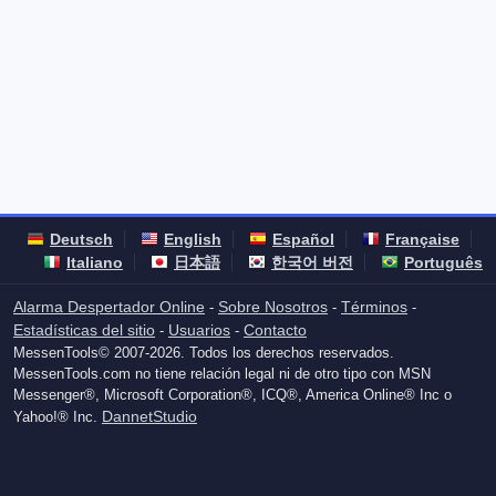
Deutsch
English
Español
Française
Italiano
日本語
한국어 버전
Português
Alarma Despertador Online
Sobre Nosotros
Términos
-
-
-
Estadísticas del sitio
Usuarios
Contacto
-
-
MessenTools© 2007-2026. Todos los derechos reservados.
MessenTools.com no tiene relación legal ni de otro tipo con MSN
Messenger®, Microsoft Corporation®, ICQ®, America Online® Inc o
DannetStudio
Yahoo!® Inc.