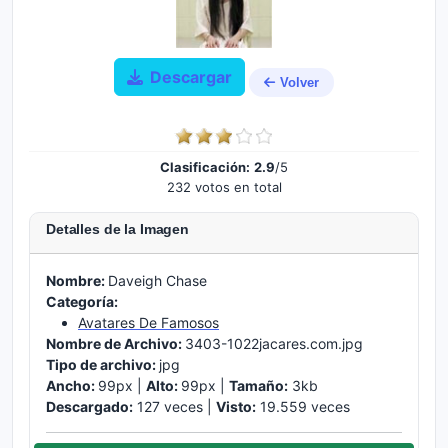
Descargar
Volver
Clasificación:
2.9
/5
232 votos en total
Detalles de la Imagen
Nombre:
Daveigh Chase
Categoría:
Avatares De Famosos
Nombre de Archivo:
3403-1022jacares.com.jpg
Tipo de archivo:
jpg
Ancho:
99px |
Alto:
99px |
Tamaño:
3kb
Descargado:
127 veces |
Visto:
19.559 veces