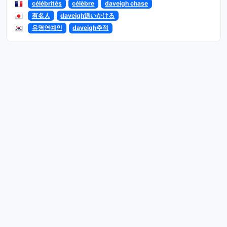
célébrités
célèbre
daveigh chase
有名人
daveigh追いかける
유명연예인
daveigh추적