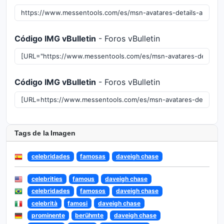
Código IMG vBulletin
- Foros vBulletin
Código IMG vBulletin
- Foros vBulletin
Tags de la Imagen
celebridades
famosas
daveigh chase
celebrities
famous
daveigh chase
celebridades
famosos
daveigh chase
celebrità
famosi
daveigh chase
prominente
berühmte
daveigh chase