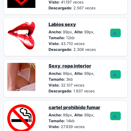
Visto:
41.197 veces
Descargado:
2.567 veces
Labios sexy
Ancho:
99px,
Alto:
99px,
Tamaño:
12kb
Visto:
43.710 veces
Descargado:
2.306 veces
Sexy, ropa interior
Ancho:
99px,
Alto:
99px,
Tamaño:
3kb
Visto:
32.107 veces
Descargado:
1.937 veces
cartel prohibido fumar
Ancho:
99px,
Alto:
99px,
Tamaño:
14kb
Visto:
27.939 veces