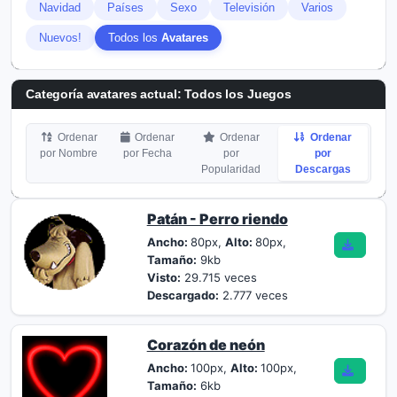
Navidad
Países
Sexo
Televisión
Varios
Nuevos!
Todos los
Avatares
Categoría avatares actual: Todos los
Juegos
Ordenar
Ordenar
Ordenar
Ordenar
por Nombre
por Fecha
por
por
Popularidad
Descargas
Patán - Perro riendo
Ancho:
80px,
Alto:
80px,
Tamaño:
9kb
Visto:
29.715 veces
Descargado:
2.777 veces
Corazón de neón
Ancho:
100px,
Alto:
100px,
Tamaño:
6kb