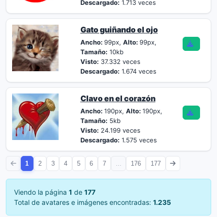
Descargado:
1.713 veces
Gato guiñando el ojo
Ancho:
99px,
Alto:
99px,
Tamaño:
10kb
Visto:
37.332 veces
Descargado:
1.674 veces
Clavo en el corazón
Ancho:
190px,
Alto:
190px,
Tamaño:
5kb
Visto:
24.199 veces
Descargado:
1.575 veces
1
2
3
4
5
6
7
...
176
177
Viendo la página
1
de
177
Total de avatares e imágenes encontradas:
1.235