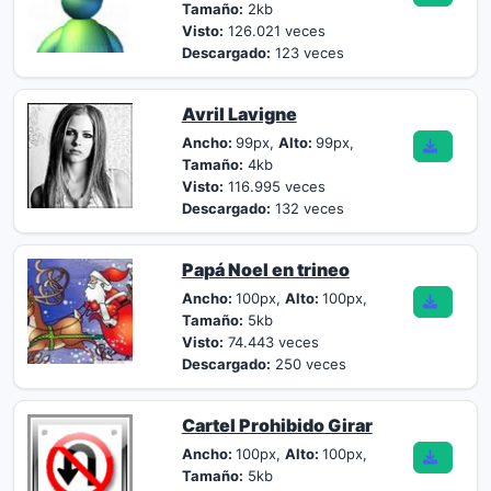
Tamaño:
2kb
Visto:
126.021 veces
Descargado:
123 veces
Avril Lavigne
Ancho:
99px,
Alto:
99px,
Tamaño:
4kb
Visto:
116.995 veces
Descargado:
132 veces
Papá Noel en trineo
Ancho:
100px,
Alto:
100px,
Tamaño:
5kb
Visto:
74.443 veces
Descargado:
250 veces
Cartel Prohibido Girar
Ancho:
100px,
Alto:
100px,
Tamaño:
5kb