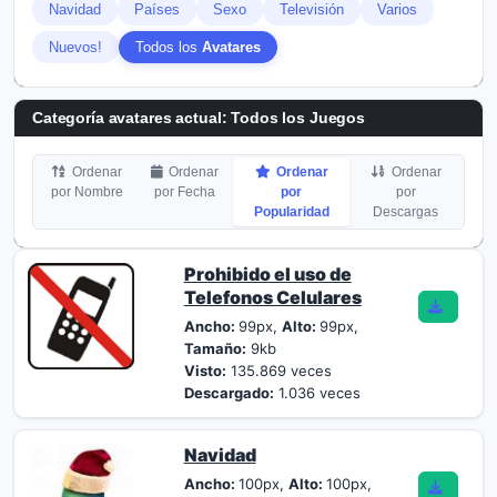
Navidad
Países
Sexo
Televisión
Varios
Nuevos!
Todos los
Avatares
Categoría avatares actual: Todos los
Juegos
Ordenar
Ordenar
Ordenar
Ordenar
por Nombre
por Fecha
por
por
Popularidad
Descargas
Prohibido el uso de
Telefonos Celulares
Ancho:
99px,
Alto:
99px,
Tamaño:
9kb
Visto:
135.869 veces
Descargado:
1.036 veces
Navidad
Ancho:
100px,
Alto:
100px,