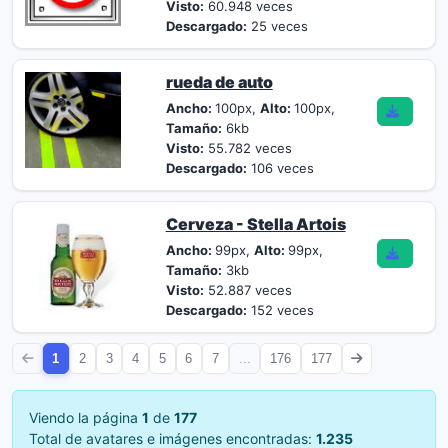
Visto:
60.948 veces
Descargado:
25 veces
rueda de auto
Ancho:
100px,
Alto:
100px,
Tamaño:
6kb
Visto:
55.782 veces
Descargado:
106 veces
Cerveza - Stella Artois
Ancho:
99px,
Alto:
99px,
Tamaño:
3kb
Visto:
52.887 veces
Descargado:
152 veces
1
2
3
4
5
6
7
...
176
177
Viendo la página
1
de
177
Total de avatares e imágenes encontradas:
1.235