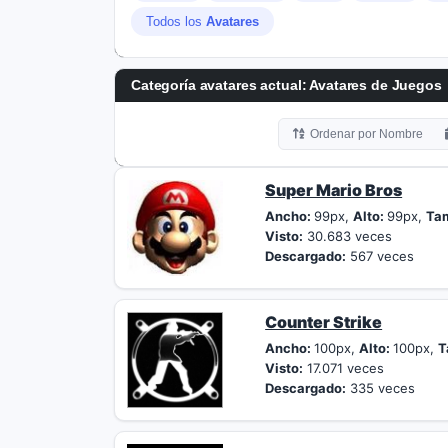
Todos los
Avatares
Categoría avatares actual: Avatares de Juegos
Ordenar por Nombre
Super Mario Bros
Ancho:
99px,
Alto:
99px,
Ta
Visto:
30.683 veces
Descargado:
567 veces
Counter Strike
Ancho:
100px,
Alto:
100px,
T
Visto:
17.071 veces
Descargado:
335 veces