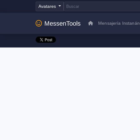
Avatares
MessenTools
Mensajería Instaná