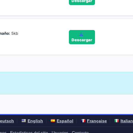
Descargar
maño:
5kb
Descargar
eutsch
English
Español
Française
Italia
nos
Estadísticas del sitio
Usuarios
Contacto
-
-
-