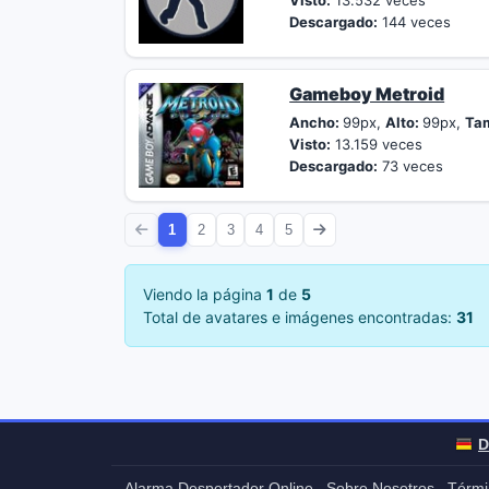
Visto:
13.532 veces
Descargado:
144 veces
Gameboy Metroid
Ancho:
99px,
Alto:
99px,
Ta
Visto:
13.159 veces
Descargado:
73 veces
1
2
3
4
5
Viendo la página
1
de
5
Total de avatares e imágenes encontradas:
31
D
Alarma Despertador Online
Sobre Nosotros
Térmi
-
-