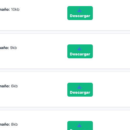
maño:
10kb
Descargar
año:
9kb
Descargar
maño:
6kb
Descargar
maño:
8kb