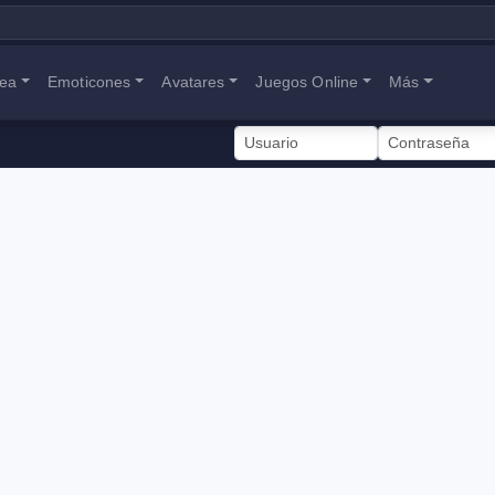
nea
Emoticones
Avatares
Juegos Online
Más