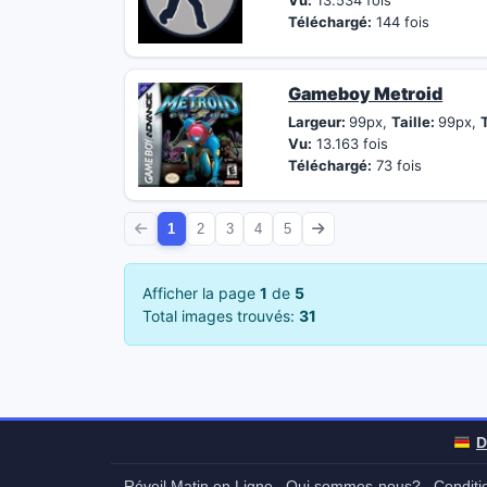
Vu:
13.534 fois
Téléchargé:
144 fois
Gameboy Metroid
Largeur:
99px,
Taille:
99px,
T
Vu:
13.163 fois
Téléchargé:
73 fois
1
2
3
4
5
Afficher la page
1
de
5
Total images trouvés:
31
D
Réveil Matin en Ligne
Qui sommes-nous?
Conditio
-
-