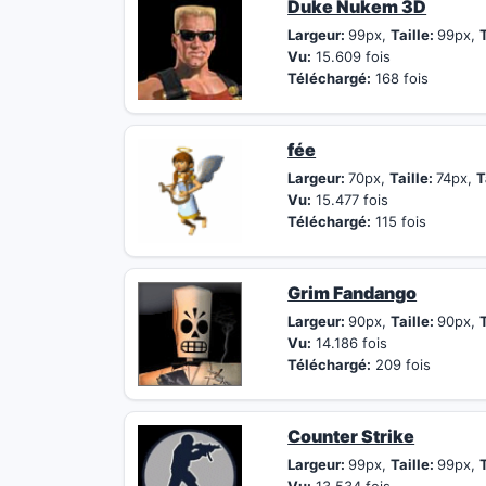
Duke Nukem 3D
Largeur:
99px,
Taille:
99px,
T
Vu:
15.609 fois
Téléchargé:
168 fois
fée
Largeur:
70px,
Taille:
74px,
T
Vu:
15.477 fois
Téléchargé:
115 fois
Grim Fandango
Largeur:
90px,
Taille:
90px,
T
Vu:
14.186 fois
Téléchargé:
209 fois
Counter Strike
Largeur:
99px,
Taille:
99px,
T