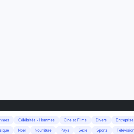
emmes
Célébrités - Hommes
Cine et Films
Divers
Entreprise
sique
Noël
Nourriture
Pays
Sexe
Sports
Télévisio