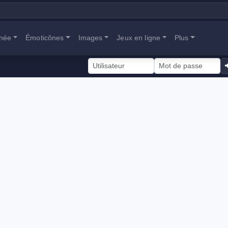
anée
Émoticônes
Images
Jeux en ligne
Plus