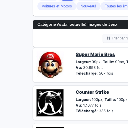
Voitures et Motors
Nouveau!
Toutes les
im
Catégorie Avatar actuelle: Images de Jeux
Trier par
Super Mario Bros
Largeur:
99px,
Taille:
99px,
T
Vu:
30.698 fois
Téléchargé:
567 fois
Counter Strike
Largeur:
100px,
Taille:
100px
Vu:
17.077 fois
Téléchargé:
335 fois