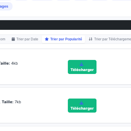
ages
 Nom
Trier par Date
Trier par Popularité
Trier par Téléchargem
aille:
4kb
Télécharger
,
Taille:
7kb
Télécharger