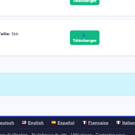
Télécharger
aille:
5kb
Télécharger
eutsch
English
Español
Française
Italia
ns d'utilisation
Statistiques du site
Utilisateurs
Contactez nous
-
-
-