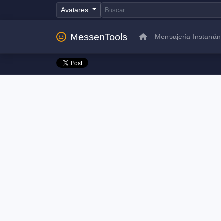
Avatares
MessenTools
Mensajería Instaná