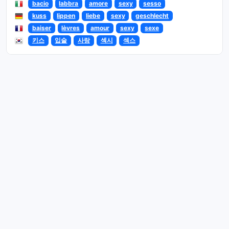
bacio
labbra
amore
sexy
sesso
kuss
lippen
liebe
sexy
geschlecht
baiser
lèvres
amour
sexy
sexe
키스
입술
사랑
섹시
섹스