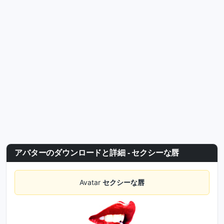
アバターのダウンロードと詳細 - セクシーな唇
Avatar
セクシーな唇