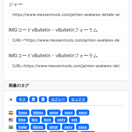
ジャー
IMGコードvBulletin - vBulletinフォーラム
IMGコードvBulletin - vBulletinフォーラム
画像のタグ
キス
唇
愛
セクシー
セックス
beso
labios
amor
sexy
sexo
kiss
lips
love
sexy
sex
beijo
lábios
amor
sexy
sexo