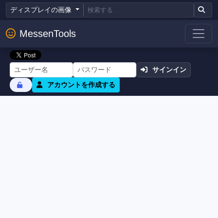
ディスプレイの画像
MessenTools
サインイン
アカウントを作成する