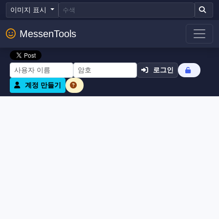
이미지 표시
MessenTools
로그인
계정 만들기