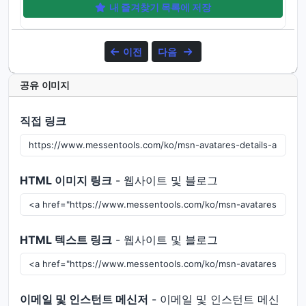
내 즐겨찾기 목록에 저장
이전
다음
공유 이미지
직접 링크
HTML 이미지 링크
- 웹사이트 및 블로그
HTML 텍스트 링크
- 웹사이트 및 블로그
이메일 및 인스턴트 메신저
- 이메일 및 인스턴트 메신