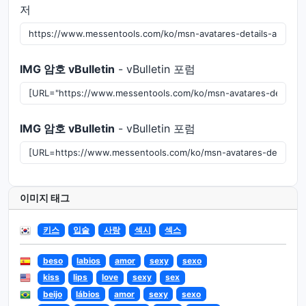
저
IMG 암호 vBulletin
- vBulletin 포럼
IMG 암호 vBulletin
- vBulletin 포럼
이미지 태그
키스
입술
사랑
섹시
섹스
beso
labios
amor
sexy
sexo
kiss
lips
love
sexy
sex
beijo
lábios
amor
sexy
sexo