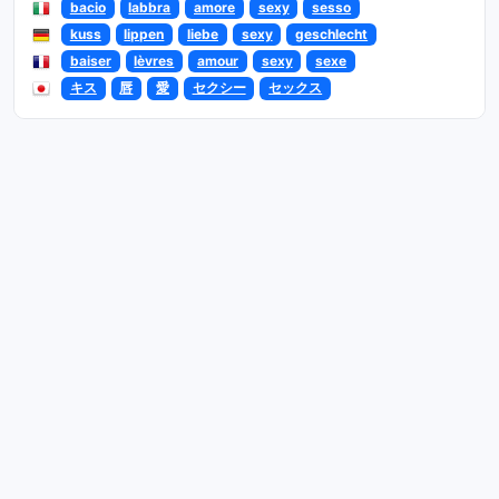
bacio
labbra
amore
sexy
sesso
kuss
lippen
liebe
sexy
geschlecht
baiser
lèvres
amour
sexy
sexe
キス
唇
愛
セクシー
セックス