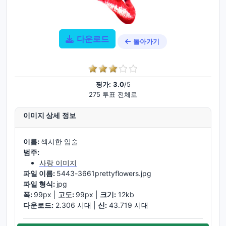
다운로드
돌아가기
평가:
3.0
/5
275 투표 전체로
이미지 상세 정보
이름:
섹시한 입술
범주:
사랑 이미지
파일 이름:
5443-3661prettyflowers.jpg
파일 형식:
jpg
폭:
99px |
고도:
99px |
크기:
12kb
다운로드:
2.306 시대 |
신:
43.719 시대