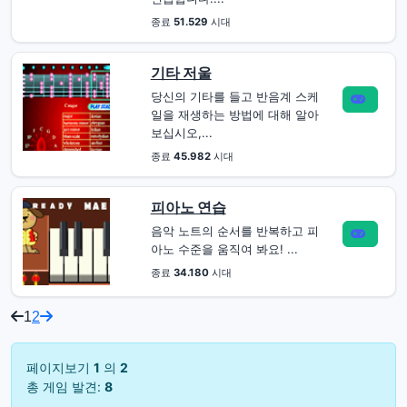
종료
51.529
시대
기타 저울
당신의 기타를 들고 반음계 스케
일을 재생하는 방법에 대해 알아
보십시오,...
종료
45.982
시대
피아노 연습
음악 노트의 순서를 반복하고 피
아노 수준을 움직여 봐요! ...
종료
34.180
시대
1
2
페이지보기
1
의
2
총 게임 발견:
8