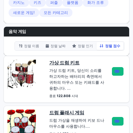
카지노
키즈
퍼즐
플랫폼
화가 조류
새로운 게임!
모든 카테고리
음악 게임
정렬 이름
정렬 날짜
정렬 인기
정렬 점수
가상 드럼 키트
가상 드럼 키트, 당신이 소리를
하고자하는 배터리의 측면에서
귀하의 마우스 또는 키패드를 사
용합니다. ...
종료
122.808
시대
드럼 플래시 게임
드럼 가상을 재생하여 키보 드나
마우스를 사용합니다....