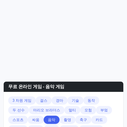
무료 온라인 게임 - 음악 게임
3 차원 게임
걸스
경마
기술
동작
두 선수
마리오 브라더스
멀티
모험
부엌
스포츠
싸움
음악
촬영
축구
카드