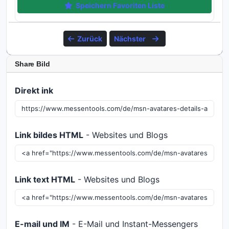
Speichern Favoriten Liste
Zurück
Nächster
Share Bild
Direkt ink
Link bildes HTML
- Websites und Blogs
Link text HTML
- Websites und Blogs
E-mail und IM
- E-Mail und Instant-Messengers