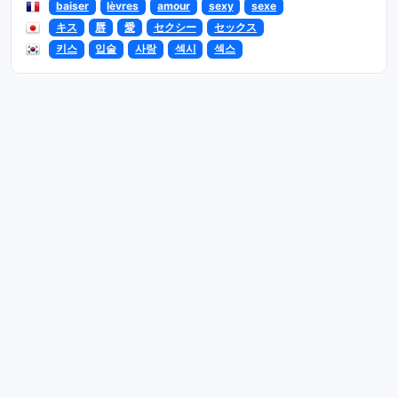
baiser
lèvres
amour
sexy
sexe
キス
唇
愛
セクシー
セックス
키스
입술
사랑
섹시
섹스