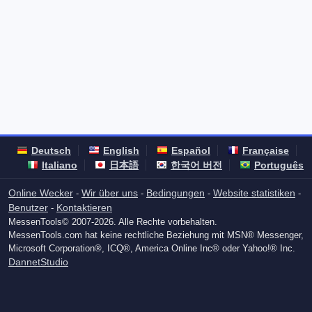
Deutsch
English
Español
Française
Italiano
日本語
한국어 버전
Português
Online Wecker
Wir über uns
Bedingungen
Website statistiken
-
-
-
-
Benutzer
Kontaktieren
-
MessenTools© 2007-2026. Alle Rechte vorbehalten.
MessenTools.com hat keine rechtliche Beziehung mit MSN® Messenger,
Microsoft Corporation®, ICQ®, America Online Inc® oder Yahoo!® Inc.
DannetStudio