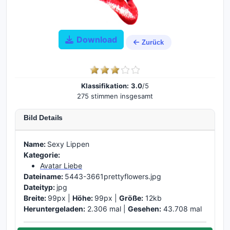
Download
Zurück
Klassifikation:
3.0
/5
275 stimmen insgesamt
Bild Details
Name:
Sexy Lippen
Kategorie:
Avatar Liebe
Dateiname:
5443-3661prettyflowers.jpg
Dateityp:
jpg
Breite:
99px |
Höhe:
99px |
Größe:
12kb
Heruntergeladen:
2.306 mal |
Gesehen:
43.708 mal