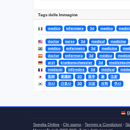
Tags delle Immagine
medico
infermiere
3d
medico
medic
doctor
nurse
3d
medical
medicine
médico
enfermeiro
3d
medicina
med
doctor
enfermera
3d
médico
medici
arzt
krankenschwester
3d
medizinisch
médecin
infirmière
3d
médical
méde
医師
看護師
3D
医学
薬
注射
의사
간호사
3D
의료
의학
주사
D
Sveglia Online
Chi siamo
Termini e Condizioni
St
-
-
-