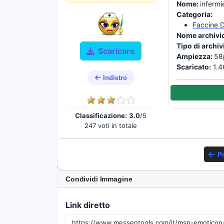
Nome:
infermi
Categoria:
Faccine D
Nome archivi
Tipo di archiv
Scaricare
Ampiezza:
58
Scaricato:
1.4
Indietro
Classificazione:
3.0
/5
247 voti in totale
P
Condividi Immagine
Link diretto