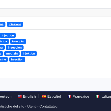
ina
iniezione
injection
icina
injecção
na
inyección
e
medizin
injektion
cine
injection
eutsch
English
Español
Française
Italia
atistiche del sito
Utenti
Contattateci
-
-