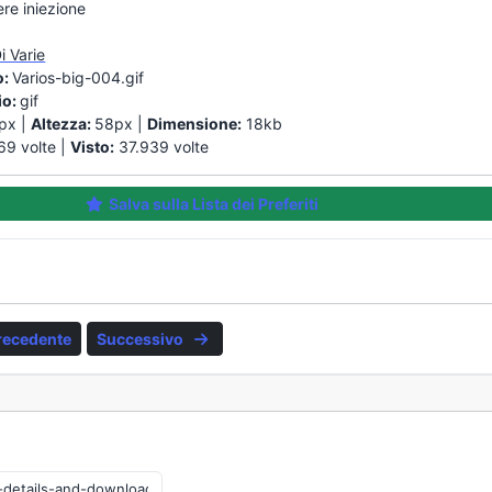
ere iniezione
i Varie
o:
Varios-big-004.gif
io:
gif
px |
Altezza:
58px |
Dimensione:
18kb
69 volte |
Visto:
37.939 volte
Salva sulla Lista dei Preferiti
recedente
Successivo