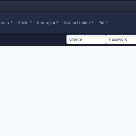
tanea
Smile
Immagini
Giochi Online
Più