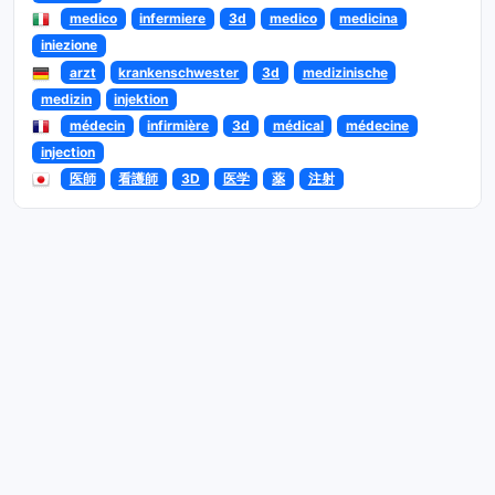
medico
infermiere
3d
medico
medicina
iniezione
arzt
krankenschwester
3d
medizinische
medizin
injektion
médecin
infirmière
3d
médical
médecine
injection
医師
看護師
3D
医学
薬
注射