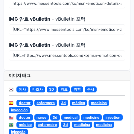
IMG 암호 vBulletin
- vBulletin 포럼
IMG 암호 vBulletin
- vBulletin 포럼
이미지 태그
의사
간호사
3D
의료
의학
주사
doctor
enfermera
3d
médico
medicina
inyección
doctor
nurse
3d
medical
medicine
injection
médico
enfermeiro
3d
medicina
medicina
injecção