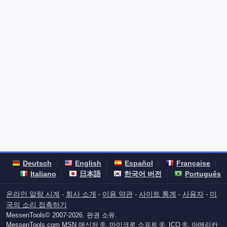
Deutsch
English
Español
Française
Italiano
日本語
한국어 버전
Português
온라인 알람 시계
회사 소개
이용 약관
사이트 통계
사용자
미
-
-
-
-
-
국의 소리 접촉하기
MessenTools© 2007-2026. 판권 소유.
MessenTools.com MSN 메신저 ®, 마이크로 소프트 ®, ICQ ®, 아메리카