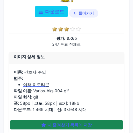
다운로드
돌아가기
평가:
3.0
/5
247 투표 전체로
이미지 상세 정보
이름:
간호사 주입
범주:
여러 이모티콘
파일 이름:
Varios-big-004.gif
파일 형식:
gif
폭:
58px |
고도:
58px |
크기:
18kb
다운로드:
1.469 시대 |
신:
37.948 시대
내 즐겨찾기 목록에 저장