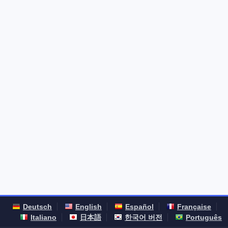
Deutsch
English
Español
Française
Italiano
日本語
한국어 버전
Português