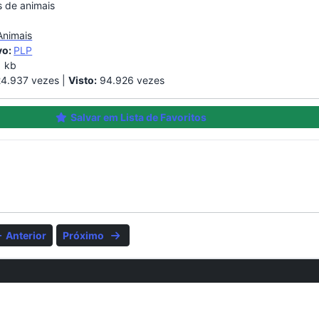
s de animais
Animais
vo:
PLP
 kb
4.937 vezes |
Visto:
94.926 vezes
Salvar em Lista de Favoritos
Anterior
Próximo