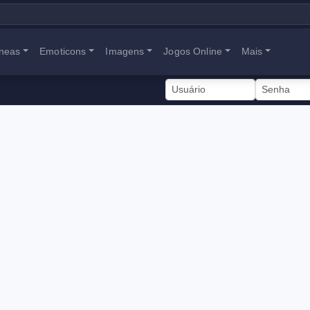
neas
Emoticons
Imagens
Jogos Online
Mais