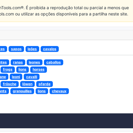
nTools.com®. É proibida a reprodução total ou parcial a menos que
com ou utilizar as opções disponíveis para a partilha neste site.
tes
sapos
leões
cavalos
ntes
ranas
leones
caballos
frogs
lions
horses
rane
leoni
cavalli
frösche
löwen
pferde
ants
grenouilles
lions
chevaux