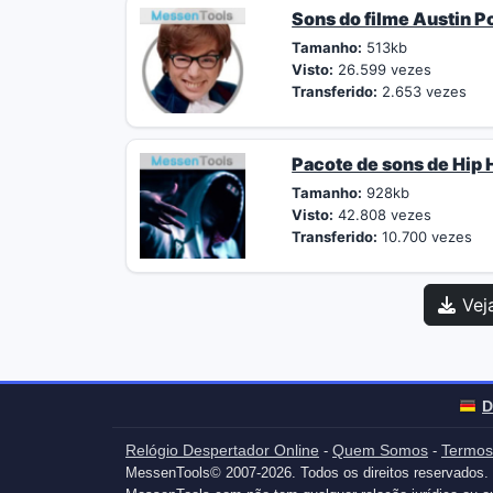
Sons do filme Austin 
Tamanho:
513kb
Visto:
26.599 vezes
Transferido:
2.653 vezes
Pacote de sons de Hip
Tamanho:
928kb
Visto:
42.808 vezes
Transferido:
10.700 vezes
Vej
D
Relógio Despertador Online
Quem Somos
Termos
-
-
MessenTools© 2007-2026. Todos os direitos reservados.