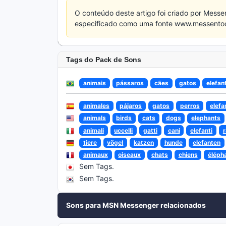
O conteúdo deste artigo foi criado por Messe
especificado como uma fonte www.messentools.
Tags do Pack de Sons
animais
pássaros
cães
gatos
elefan
animales
pájaros
gatos
perros
elefa
animals
birds
cats
dogs
elephants
animali
uccelli
gatti
cani
elefanti
tiere
vögel
katzen
hunde
elefanten
animaux
oiseaux
chats
chiens
éléph
Sem Tags.
Sem Tags.
Sons para MSN Messenger relacionados