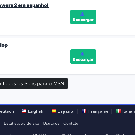
Powers 2 em espanhol
Descargar
 Hop
Descargar
a todos os Sons para o MSN
eutsch
English
Español
Française
Italia
Estatísticas do site
Usuários
Contato
-
-
-