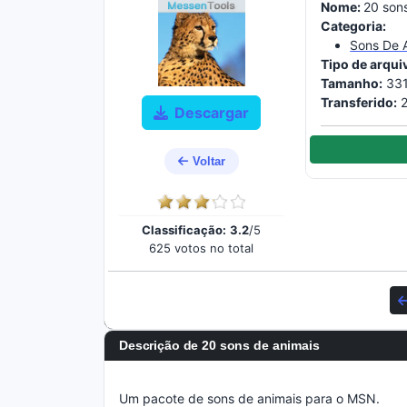
Nome:
20 son
Categoria:
Sons De 
Tipo de arqui
Tamanho:
331
Transferido:
2
Descargar
Voltar
Classificação:
3.2
/5
625 votos no total
Descrição de 20 sons de animais
Um pacote de sons de animais para o MSN.