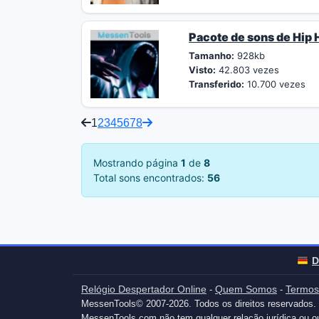
Pacote de sons de Hip
Tamanho:
928kb
Visto:
42.803 vezes
Transferido:
10.700 vezes
1
2
3
4
5
6
7
8
Mostrando página
1
de
8
Total sons encontrados:
56
D
Relógio Despertador Online
Quem Somos
Termos
-
-
MessenTools© 2007-2026. Todos os direitos reservados.
MessenTools.com não tem qualquer relação jurídica ou 