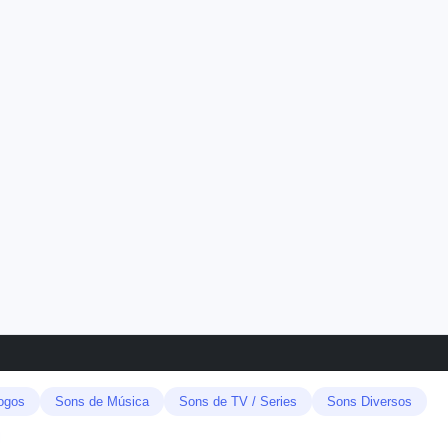
ogos
Sons de Música
Sons de TV / Series
Sons Diversos