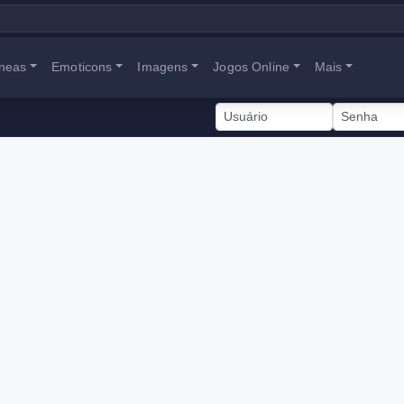
neas
Emoticons
Imagens
Jogos Online
Mais