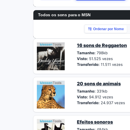
Todos os sons para o MSN
Ordenar por Nome
16 sons de Reggaeton
Tamanho:
798kb
Visto:
51.525 vezes
Transferido:
11.511 vezes
20 sons de animais
Tamanho:
331kb
Visto:
94.912 vezes
Transferido:
24.937 vezes
Efeitos sonoros
Tamanho:
484kb