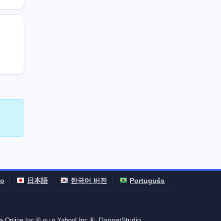
no
日本語
한국어 버전
Português
DannetStudio
a Online Inc.® ou o Yahoo! Inc.®.