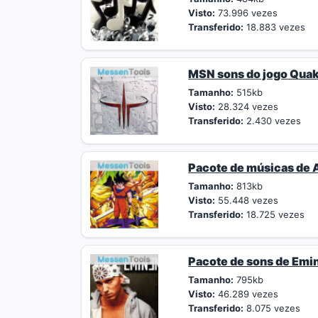
Visto:
73.996 vezes
Transferido:
18.883 vezes
MSN sons do jogo Quak
Tamanho:
515kb
Visto:
28.324 vezes
Transferido:
2.430 vezes
Pacote de músicas de
Tamanho:
813kb
Visto:
55.448 vezes
Transferido:
18.725 vezes
Pacote de sons de Em
Tamanho:
795kb
Visto:
46.289 vezes
Transferido:
8.075 vezes