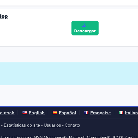
 Hop
Descargar
eutsch
English
Español
Française
Italia
Estatísticas do site
Usuários
Contato
-
-
-
outra relação com o MSN Messenger®, Microsoft Corporation®, ICQ®, Améric