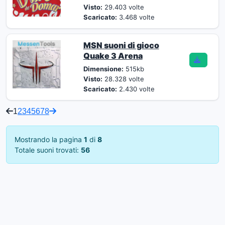
Visto:
29.403 volte
Scaricato:
3.468 volte
MSN suoni di gioco
Quake 3 Arena
Dimensione:
515kb
Visto:
28.328 volte
Scaricato:
2.430 volte
1
2
3
4
5
6
7
8
Mostrando la pagina
1
di
8
Totale suoni trovati:
56