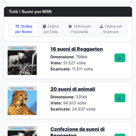
Tutti i Suoni per MSN
Ordina
Ordina
Ordina per
Ordina per
per Nome
per Data
Popolarità
Scaricare
16 suoni di Reggaeton
Dimensione:
798kb
Visto:
51.527 volte
Scaricato:
11.511 volte
20 suoni di animali
Dimensione:
331kb
Visto:
94.913 volte
Scaricato:
24.937 volte
Confezione da suoni di
Reggaeton