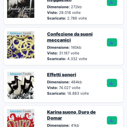
Dimensione:
272kb
Visto:
28.018 volte
Scaricato:
2.786 volte
Confezione da suoni
meccanici
Dimensione:
160kb
Visto:
31.187 volte
Scaricato:
4.332 volte
Effetti sonori
Dimensione:
484kb
Visto:
74.027 volte
Scaricato:
18.883 volte
Karina suono, Duro de
Domar
Dimensione:
41kb