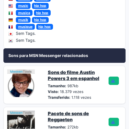
music
hip hop
musica
hip hop
musik
hip hop
musique
hip hop
Sem Tags.
Sem Tags.
Sons para MSN Messenger relacionados
Sons do filme Austin
Powers 3 em espanhol
Tamanho:
987kb
Visto:
18.379 vezes
Transferido:
1.118 vezes
Pacote de sons de
Reggaeton
Tamanho:
272kb