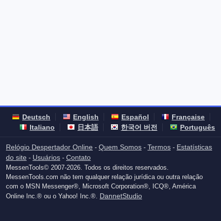
Deutsch
English
Español
Française
Italiano
日本語
한국어 버전
Português
Relógio Despertador Online
Quem Somos
Termos
Estatísticas
-
-
-
do site
Usuários
Contato
-
-
MessenTools© 2007-2026. Todos os direitos reservados.
MessenTools.com não tem qualquer relação jurídica ou outra relação
com o MSN Messenger®, Microsoft Corporation®, ICQ®, América
DannetStudio
Online Inc.® ou o Yahoo! Inc.®.