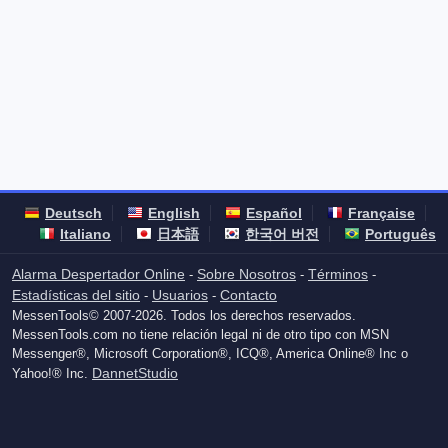
Deutsch
English
Español
Française
Italiano
日本語
한국어 버전
Português
Alarma Despertador Online
Sobre Nosotros
Términos
-
-
-
Estadísticas del sitio
Usuarios
Contacto
-
-
MessenTools© 2007-2026. Todos los derechos reservados.
MessenTools.com no tiene relación legal ni de otro tipo con MSN
Messenger®, Microsoft Corporation®, ICQ®, America Online® Inc o
DannetStudio
Yahoo!® Inc.