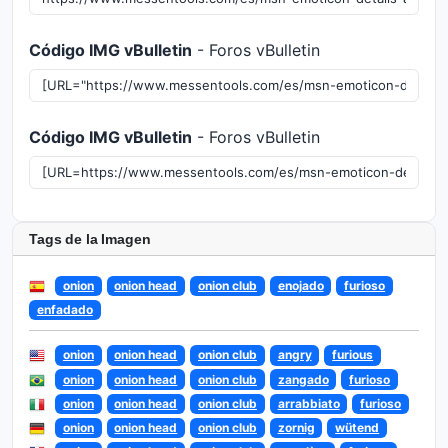
Código IMG vBulletin
- Foros vBulletin
Código IMG vBulletin
- Foros vBulletin
Tags de la Imagen
onion
onion head
onion club
enojado
furioso
enfadado
onion
onion head
onion club
angry
furious
onion
onion head
onion club
zangado
furioso
onion
onion head
onion club
arrabbiato
furioso
onion
onion head
onion club
zornig
wütend