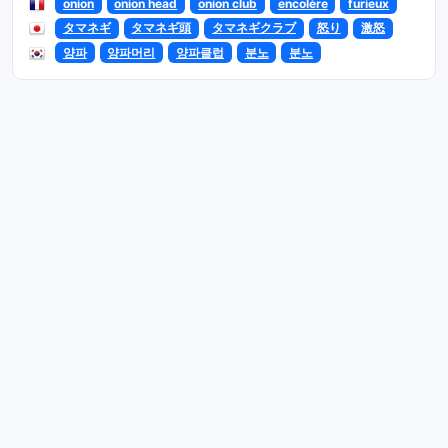
onion
onion head
onion club
encolère
furieux
タマネギ
タマネギ頭
タマネギクラブ
怒り
激怒
양파
양파머리
양파클럽
분노
분노