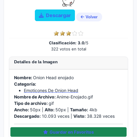
Descargar
Volver
Clasificación:
3.0
/5
322 votos en total
Detalles de la Imagen
Nombre:
Onion Head enojado
Categoría:
Emoticones De Onion Head
Nombre de Archivo:
Anime-Enojado.gif
Tipo de archivo:
gif
Ancho:
50px |
Alto:
50px |
Tamaño:
4kb
Descargado:
10.093 veces |
Visto:
38.328 veces
Guardar en Favoritos