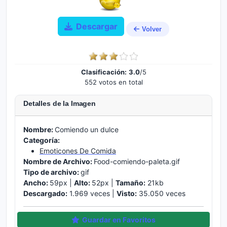
Descargar
Volver
Clasificación:
3.0
/5
552 votos en total
Detalles de la Imagen
Nombre:
Comiendo un dulce
Categoría:
Emoticones De Comida
Nombre de Archivo:
Food-comiendo-paleta.gif
Tipo de archivo:
gif
Ancho:
59px |
Alto:
52px |
Tamaño:
21kb
Descargado:
1.969 veces |
Visto:
35.050 veces
Guardar en Favoritos