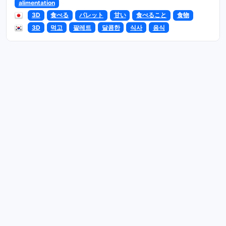
alimentation
3D
食べる
パレット
甘い
食べること
食物
3D
먹고
팔레트
달콤한
식사
음식