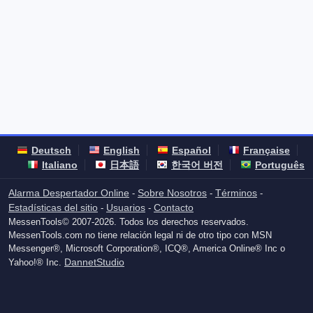
Deutsch
English
Español
Française
Italiano
日本語
한국어 버전
Português
Alarma Despertador Online
Sobre Nosotros
Términos
-
-
-
Estadísticas del sitio
Usuarios
Contacto
-
-
MessenTools© 2007-2026. Todos los derechos reservados.
MessenTools.com no tiene relación legal ni de otro tipo con MSN
Messenger®, Microsoft Corporation®, ICQ®, America Online® Inc o
DannetStudio
Yahoo!® Inc.