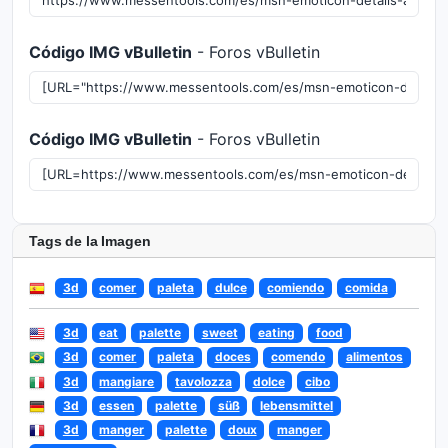
Código IMG vBulletin
- Foros vBulletin
Código IMG vBulletin
- Foros vBulletin
Tags de la Imagen
3d
comer
paleta
dulce
comiendo
comida
3d
eat
palette
sweet
eating
food
3d
comer
paleta
doces
comendo
alimentos
3d
mangiare
tavolozza
dolce
cibo
3d
essen
palette
süß
lebensmittel
3d
manger
palette
doux
manger