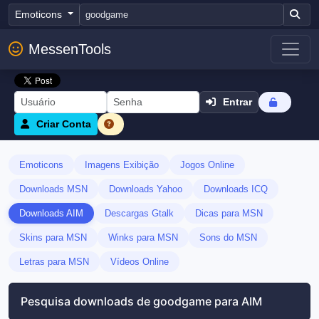
Emoticons
MessenTools
Entrar
Criar Conta
Emoticons
Imagens Exibição
Jogos Online
Downloads MSN
Downloads Yahoo
Downloads ICQ
Downloads AIM
Descargas Gtalk
Dicas para MSN
Skins para MSN
Winks para MSN
Sons do MSN
Letras para MSN
Vídeos Online
Pesquisa downloads de goodgame para AIM