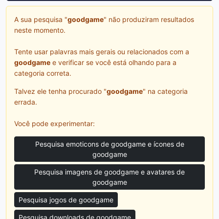
A sua pesquisa "
goodgame
" não produziram resultados
neste momento.
Tente usar palavras mais gerais ou relacionados com a
goodgame
e verificar se você está olhando para a
categoria correta.
Talvez ele tenha procurado "
goodgame
" na categoria
errada.
Você pode experimentar:
Pesquisa emoticons de goodgame e ícones de
goodgame
Pesquisa imagens de goodgame e avatares de
goodgame
Pesquisa jogos de goodgame
Pesquisa downloads de goodgame