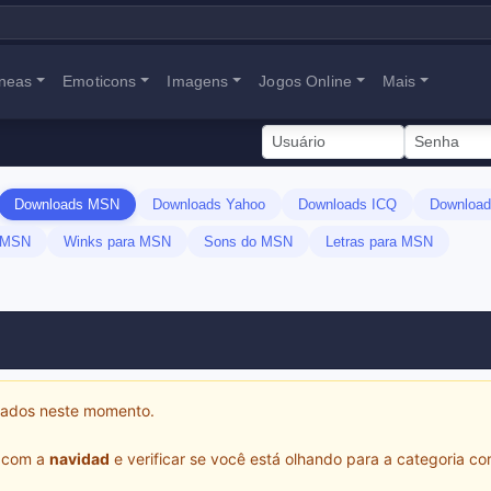
neas
Emoticons
Imagens
Jogos Online
Mais
Downloads MSN
Downloads Yahoo
Downloads ICQ
Download
a MSN
Winks para MSN
Sons do MSN
Letras para MSN
ltados neste momento.
s com a
navidad
e verificar se você está olhando para a categoria cor