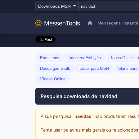
Downloads MSN
MessenTools
Mensagens Instantâ
Emoticons
Imagens Exibição
Jogos Online
Descargas Gtalk
Dicas para MSN
Skins par
Vídeos Online
Pesquisa downloads de navidad
A sua pesquisa "
navidad
" não produziram resu
Tente usar palavras mais gerais ou relacionado