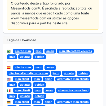
O conteúdo deste artigo foi criado por
MessenTools.com®. É proibida a reprodução total ou
parcial a menos que especificado como uma fonte
www.messentools.com ou utilizar as opções
disponíveis para a partilha neste site.
Tags de Download
cliente msn
msn
amsn
msn alternativa clientes
linux
ubuntu
debian
cliente msn
msn
amsn
clientes alternativos de msn
linux
ubuntu
debian
msn client
msn
amsn
alternative msn clients
linux
ubuntu
debian
msn clienti
msn
amsn
alternativa msn clienti
linux
ubuntu
debian
msn client
msn
amsn
alternative msn clients