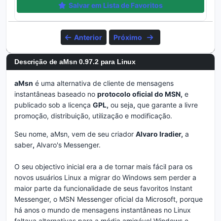
Salvar em Lista de Favoritos
Anterior
Próximo
Descrição de aMsn 0.97.2 para Linux
aMsn
é uma alternativa de cliente de mensagens
instantâneas baseado no
protocolo oficial do MSN,
e
publicado sob a licença
GPL,
ou seja
,
que garante a livre
promoção, distribuição, utilização e modificação.
Seu nome, aMsn, vem de seu criador
Alvaro Iradier,
a
saber
,
Alvaro's Messenger.
O seu objectivo inicial era a de tornar mais fácil para os
novos usuários Linux a migrar do Windows sem perder a
maior parte da funcionalidade de seus favoritos Instant
Messenger, o MSN Messenger oficial da Microsoft, porque
há anos o mundo de mensagens instantâneas no Linux
faltava alternativas para a média amigável Windows e