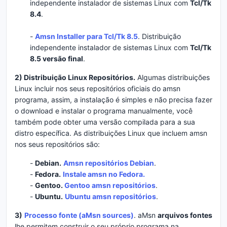
independente instalador de sistemas Linux com
Tcl/Tk
8.4
.
-
Amsn Installer para Tcl/Tk 8.5
. Distribuição
independente instalador de sistemas Linux com
Tcl/Tk
8.5 versão final
.
2) Distribuição Linux Repositórios.
Algumas distribuições
Linux incluir nos seus repositórios oficiais do amsn
programa, assim, a instalação é simples e não precisa fazer
o download e instalar o programa manualmente, você
também pode obter uma versão compilada para a sua
distro específica. As distribuições Linux que incluem amsn
nos seus repositórios são:
-
Debian.
Amsn repositórios Debian
.
-
Fedora.
Instale amsn no Fedora.
-
Gentoo.
Gentoo amsn repositórios
.
-
Ubuntu.
Ubuntu amsn repositórios
.
3)
Processo fonte (aMsn sources)
. aMsn
arquivos fontes
lhe permitem construir o seu próprio programa na