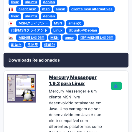
linux
ubuntu
debian
client msn
msn
amsn
clients msn alternatives
linux
ubuntu
debian
MSNクライアント
MSN
amsnの
代替MSNクライアント
Linux
UbuntuやDebian
MSN클라이언트
MSN
amsn
대안MSN클라이언트
리눅스
우분투
데비안
Downloads Relacionados
Mercury Messenger
1.9.2 para Linux
Mercury Messenger é um
cliente MSN livre
desenvolvido totalmente em
Java. Uma vantagem de ser
desenvolvido em Java é que
ele é compatível com
diferentes plataformas como