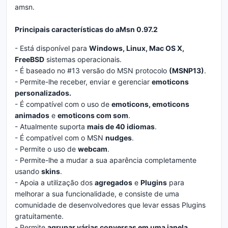
amsn.
Principais características do aMsn 0.97.2
- Está disponível para
Windows, Linux, Mac OS X,
FreeBSD
sistemas operacionais.
- É baseado no #13 versão do MSN protocolo
(MSNP13)
.
- Permite-lhe receber, enviar e gerenciar
emoticons
personalizados.
- É compatível com o uso de
emoticons, emoticons
animados
e
emoticons
com som
.
- Atualmente suporta
mais de 40 idiomas
.
- É compatível com o MSN
nudges
.
- Permite o uso de
webcam
.
- Permite-lhe a mudar a sua aparência completamente
usando
skins
.
- Apoia a utilização dos
agregados
e
Plugins
para
melhorar a sua funcionalidade, e consiste de uma
comunidade de desenvolvedores que levar essas Plugins
gratuitamente.
- Permite
agrupar várias conversas em uma janela