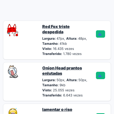
Red Fox triste
despedida
Largura:
47px,
Altura:
48px,
Tamanho:
41kb
Visto:
16.435 vezes
Transferido:
1.780 vezes
Onion Head prantos
enlutadas
Largura:
50px,
Altura:
50px,
Tamanho:
9kb
Visto:
25.055 vezes
Transferido:
6.643 vezes
lamentar o riso