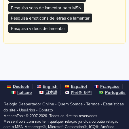
Pesquisa sons de lamentar para MSN
Pesquisa emoticons de letras de lamentar
Pesquisa videos de lamentar
Deutsch
English
Español
Française
Italiano
日本語
한국어 버전
Português
Relógio Despertador Online
Quem Somos
Termos
Estatísticas
-
-
-
do site
Usuários
Contato
-
-
MessenTools© 2007-2026. Todos os direitos reservados.
MessenTools.com não tem qualquer relação jurídica ou outra relação
com o MSN Messenger®, Microsoft Corporation®, ICQ®, América