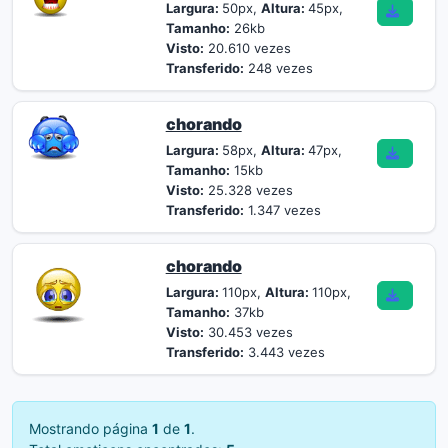
Largura:
50px,
Altura:
45px,
Tamanho:
26kb
Visto:
20.610 vezes
Transferido:
248 vezes
chorando
Largura:
58px,
Altura:
47px,
Tamanho:
15kb
Visto:
25.328 vezes
Transferido:
1.347 vezes
chorando
Largura:
110px,
Altura:
110px,
Tamanho:
37kb
Visto:
30.453 vezes
Transferido:
3.443 vezes
Mostrando página
1
de
1
.