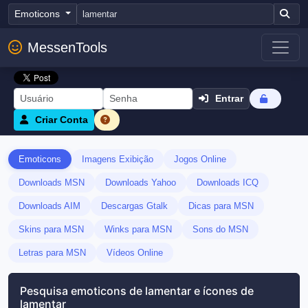
Emoticons
MessenTools
Entrar
Criar Conta
Emoticons
Imagens Exibição
Jogos Online
Downloads MSN
Downloads Yahoo
Downloads ICQ
Downloads AIM
Descargas Gtalk
Dicas para MSN
Skins para MSN
Winks para MSN
Sons do MSN
Letras para MSN
Vídeos Online
Pesquisa emoticons de lamentar e ícones de
lamentar