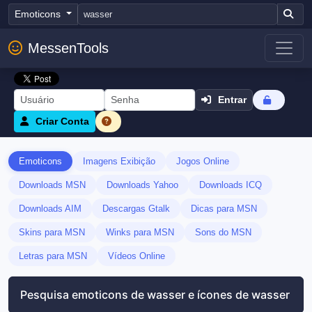
Emoticons
MessenTools
Entrar
Criar Conta
Emoticons
Imagens Exibição
Jogos Online
Downloads MSN
Downloads Yahoo
Downloads ICQ
Downloads AIM
Descargas Gtalk
Dicas para MSN
Skins para MSN
Winks para MSN
Sons do MSN
Letras para MSN
Vídeos Online
Pesquisa emoticons de wasser e ícones de wasser