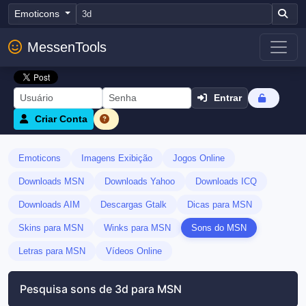
Emoticons
MessenTools
Entrar
Criar Conta
Emoticons
Imagens Exibição
Jogos Online
Downloads MSN
Downloads Yahoo
Downloads ICQ
Downloads AIM
Descargas Gtalk
Dicas para MSN
Skins para MSN
Winks para MSN
Sons do MSN
Letras para MSN
Vídeos Online
Pesquisa sons de 3d para MSN