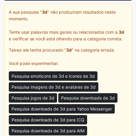
A sua pesquisa "
3d
" não produziram resultados neste
momento.
Tente usar palavras mais gerais ou relacionados com a
3d
e verificar se você está olhando para a categoria correta.
Talvez ele tenha procurado "
3d
" na categoria errada.
Você pode experimentar:
Pesquisa emoticons de 3d e ícones de 3d
Pesquisa imagens de 3d e avatares de 3d
Pesquisa jogos de 3d
Pesquisa downloads de 3d
Pesquisa downloads de 3d para Yahoo Messenger
Pesquisa downloads de 3d para ICQ
Pesquisa downloads de 3d para AIM