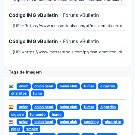
Código IMG vBulletin
- Fóruns vBulletin
Código IMG vBulletin
- Fóruns vBulletin
Tags de Imagem
onion
onion head
onion club
fumar
cigarros
charutos
fumo
onion
onion head
onion club
fumar
cigarrillo
cigarro
fumando
humo
onion
onion head
onion club
smoking
cigarette
cigar
smoke