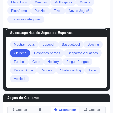
Mario Bros
Meninas
Multijogador
Música
Plataforma
Puzzles
Tiros
Novos Jogos!
Todas as categorias
Subcategorias de
Jogos de Esportes
Mostrar Todas
Basebol
Basquetebol
Bowling
Ciclismo
Desportos Aéreos
Desportos Aquáticos
Futebol
Golfe
Hockey
Pingue-Pongue
Pool & Bilhar
Râguebi
Skateboarding
Ténis
Voleibol
Jogos de Ciclismo
Ordenar
Ordenar por
Ordenar