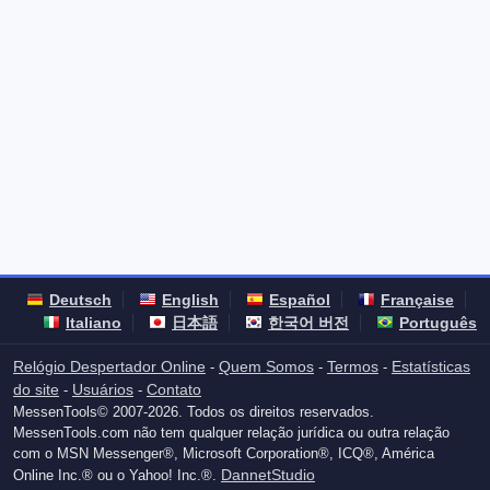
Deutsch
English
Español
Française
Italiano
日本語
한국어 버전
Português
Relógio Despertador Online
Quem Somos
Termos
Estatísticas
-
-
-
do site
Usuários
Contato
-
-
MessenTools© 2007-2026. Todos os direitos reservados.
MessenTools.com não tem qualquer relação jurídica ou outra relação
com o MSN Messenger®, Microsoft Corporation®, ICQ®, América
DannetStudio
Online Inc.® ou o Yahoo! Inc.®.