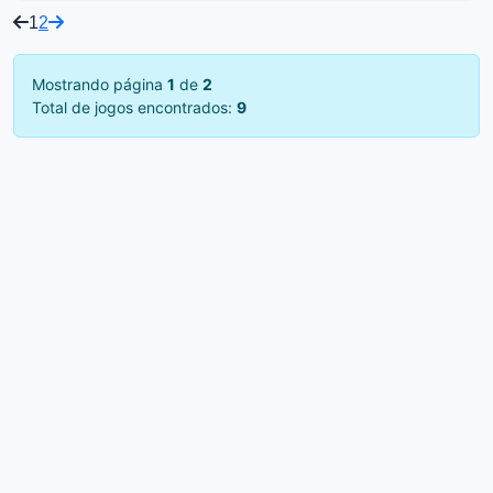
1
2
Mostrando página
1
de
2
Total de jogos encontrados:
9