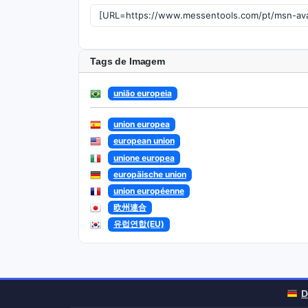
Tags de Imagem
união europeia
union europea
european union
unione europea
europäische union
union européenne
欧州連合
유럽연합(EU)
D