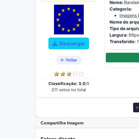
Nome:
Bandei
Categoria:
Imagens 
Nome do arqu
Tipo de arqui
Largura:
99px
Transferido:
1
Descargar
Voltar
Classificação:
3.0
/5
211 votos no total
Compartilhe Imagem