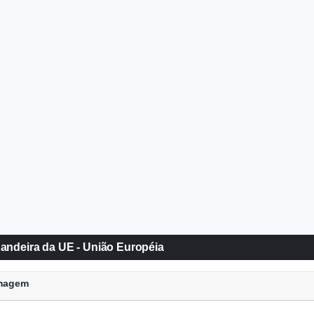
andeira da UE - União Européia
Imagem