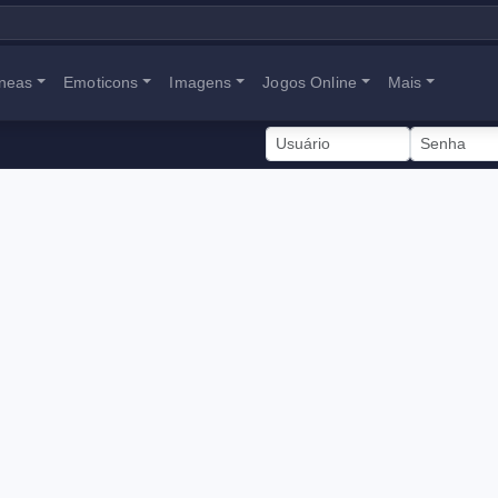
neas
Emoticons
Imagens
Jogos Online
Mais