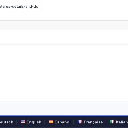
eutsch
English
Español
Française
Italia