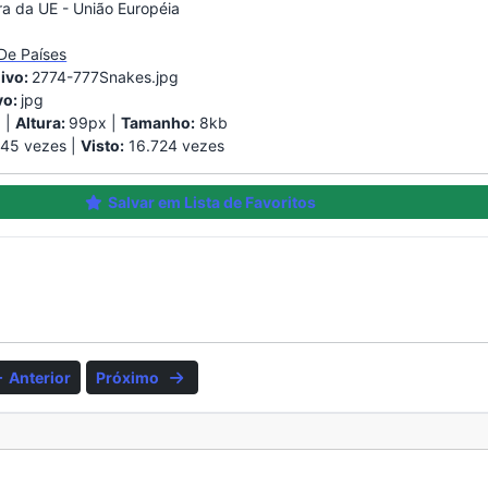
ra da UE - União Européia
De Países
ivo:
2774-777Snakes.jpg
vo:
jpg
 |
Altura:
99px |
Tamanho:
8kb
45 vezes |
Visto:
16.724 vezes
Salvar em Lista de Favoritos
Anterior
Próximo