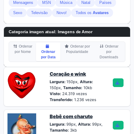
Mensagens
MSN
Música
Natal
Países
Sexo
Televisão
Novo!
Todos os
Avatares
Categoria imagen atual: Imagens de Amor
Ordenar
Ordenar por
Ordenar
por Nome
Ordenar
Popularidade
por
por Data
Downloads
Coração e wink
Largura:
150px,
Altura:
150px,
Tamanho:
10kb
Visto:
24.319 vezes
Transferido:
1.236 vezes
Bebê com charuto
Largura:
99px,
Altura:
99px,
Tamanho:
3kb