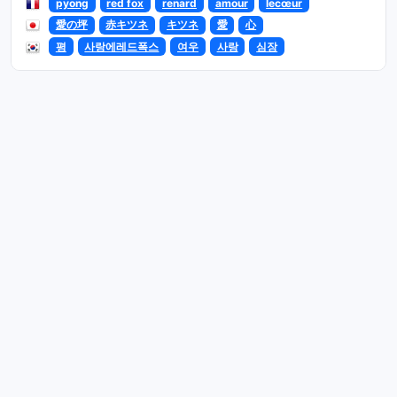
pyong
red fox
renard
amour
lecœur
愛の坪
赤キツネ
キツネ
愛
心
평
사랑에레드폭스
여우
사랑
심장