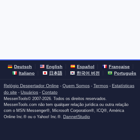
Deutsch
English
Español
Française
Italiano
日本語
한국어 버전
Português
Relógio Despertador Online
Quem Somos
Termos
Estatísticas
-
-
-
do site
Usuários
Contato
-
-
MessenTools© 2007-2026. Todos os direitos reservados.
MessenTools.com não tem qualquer relação jurídica ou outra relação
com o MSN Messenger®, Microsoft Corporation®, ICQ®, América
DannetStudio
Online Inc.® ou o Yahoo! Inc.®.