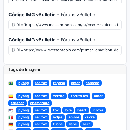
Código IMG vBulletin
- Fóruns vBulletin
Código IMG vBulletin
- Fóruns vBulletin
Tags de Imagem
pyong
red fox
raposa
amor
coração
pyong
red fox
zorrito
zorrito fox
amor
corazon
enamorado
pyong
red fox
fox
love
heart
in love
pyong
red fox
volpe
amore
cuore
pyong
red fox
fuchs
liebe
herz