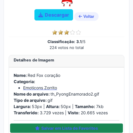
Descargar
Voltar
Classificação:
3.1
/5
224 votos no total
Detalhes de Imagem
Nome:
Red Fox coração
Categoria:
Emoticons Zorrito
Nome do arquivo:
th_PyongEnamorado2.gif
Tipo de arquivo:
gif
Largura:
53px |
Altura:
50px |
Tamanho:
7kb
Transferido:
3.729 vezes |
Visto:
20.665 vezes
Salvar em Lista de Favoritos