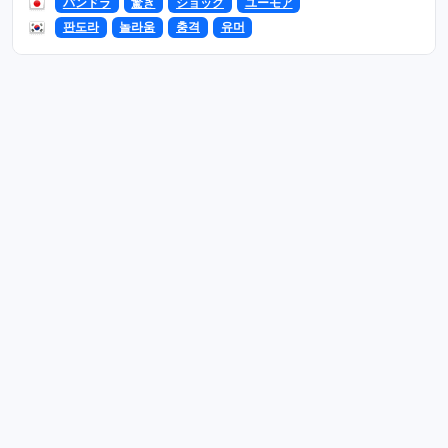
パンドラ
驚き
ショック
ユーモア
판도라
놀라움
충격
유머