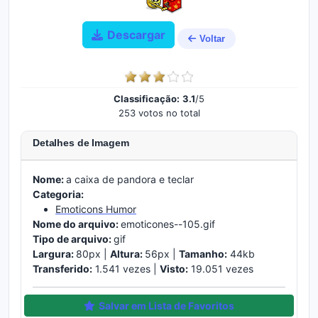
Descargar
Voltar
Classificação:
3.1
/5
253 votos no total
Detalhes de Imagem
Nome:
a caixa de pandora e teclar
Categoria:
Emoticons Humor
Nome do arquivo:
emoticones--105.gif
Tipo de arquivo:
gif
Largura:
80px |
Altura:
56px |
Tamanho:
44kb
Transferido:
1.541 vezes |
Visto:
19.051 vezes
Salvar em Lista de Favoritos