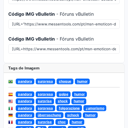
Código IMG vBulletin
- Fóruns vBulletin
Código IMG vBulletin
- Fóruns vBulletin
Tags de Imagem
pandora
surpresa
choque
humor
pandora
sorpresa
golpe
humor
pandora
surprise
shock
humor
pandora
sorpresa
folgorazione
¿umorismo
pandora
überraschung
schock
humor
pandora
surprise
choc
humor