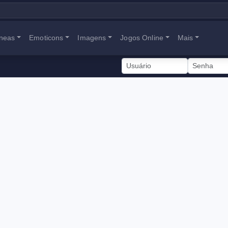
neas
Emoticons
Imagens
Jogos Online
Mais