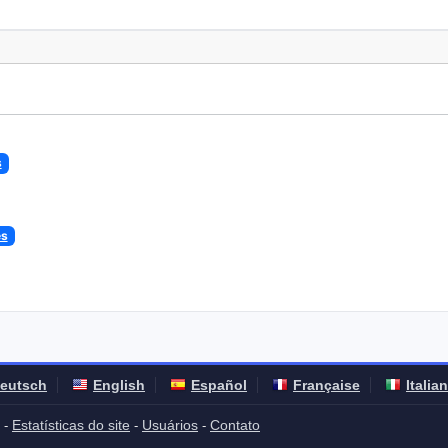
s
es
eutsch
English
Español
Française
Italia
Estatísticas do site
Usuários
Contato
-
-
-