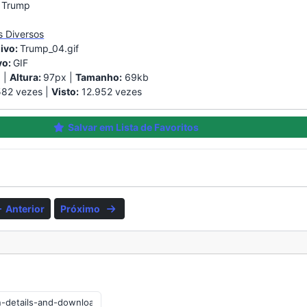
 Trump
s Diversos
ivo:
Trump_04.gif
vo:
GIF
 |
Altura:
97px |
Tamanho:
69kb
82 vezes |
Visto:
12.952 vezes
Salvar em Lista de Favoritos
Anterior
Próximo