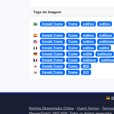
Tags de Imagem
Donald Trump
Trump
política
político
Donald Trump
Trump
politica
politicos
Donald Trump
Trump
politics
politician
Donald Trump
Trump
politica
politici
Donald Trump
Trump
politik
politische
Donald Trump
Trump
politique
politiqu
Donald Trump
Trump
政治
Donald Trump
Trump
정치
D
Relógio Despertador Online
Quem Somos
Termos
-
-
MessenTools© 2007-2026. Todos os direitos reservados.