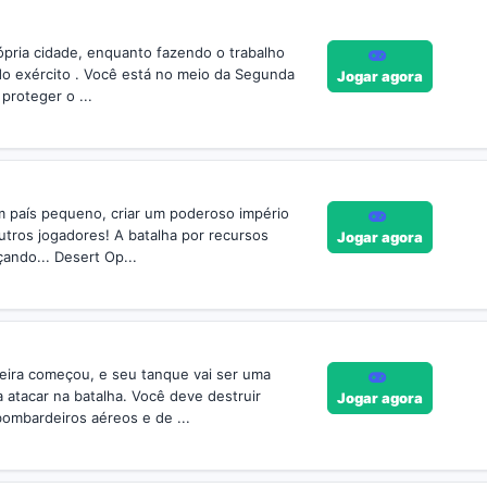
ópria cidade, enquanto fazendo o trabalho
o exército . Você está no meio da Segunda
Jogar agora
proteger o ...
 país pequeno, criar um poderoso império
outros jogadores! A batalha por recursos
Jogar agora
ando... Desert Op...
heira começou, e seu tanque vai ser uma
a atacar na batalha. Você deve destruir
Jogar agora
bombardeiros aéreos e de ...