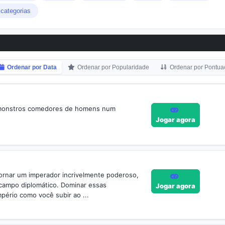
categorias
Ordenar por Data
Ordenar por Popularidade
Ordenar por Pontua
monstros comedores de homens num
Jogar agora
ornar um imperador incrivelmente poderoso,
campo diplomático. Dominar essas
Jogar agora
mpério como você subir ao ...