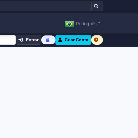
Português
Entrar
Criar Conta