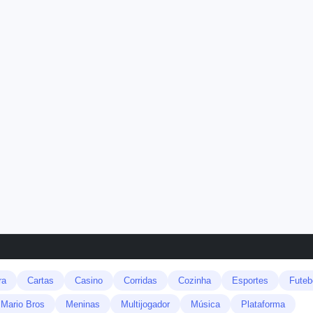
ra
Cartas
Casino
Corridas
Cozinha
Esportes
Futeb
Mario Bros
Meninas
Multijogador
Música
Plataforma