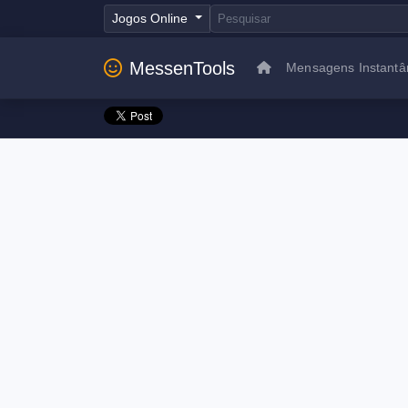
Jogos Online
MessenTools
Mensagens Instantâ