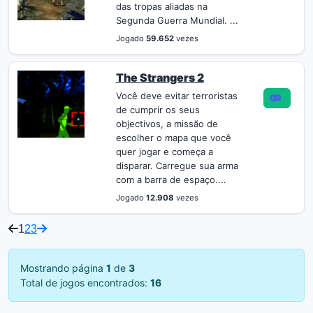
das tropas aliadas na
Segunda Guerra Mundial. ...
Jogado
59.652
vezes
The Strangers 2
Você deve evitar terroristas
de cumprir os seus
objectivos, a missão de
escolher o mapa que você
quer jogar e começa a
disparar. Carregue sua arma
com a barra de espaço....
Jogado
12.908
vezes
1
2
3
Mostrando página
1
de
3
Total de jogos encontrados:
16