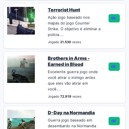
Terrorist Hunt
Ação jogo baseado nos
mapas do jogo Counter
Strike. O objetivo é eliminar a
polícia....
Jogado
21.530
vezes
Brothers in Arms -
Earned in Blood
Excelente guerra jogo onde
você atirar o inimigo antes
que eles vão atirar em
você....
Jogado
72.919
vezes
D-Day na Normandia
Guerra jogo baseado em
desembardo na Normandia