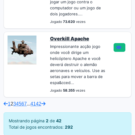
jogar um jogo contra o
computador ou um jogo de
dois jogadores....
Jogado
73.620
vezes
Overkill Apache
Impressionante acção jogo
onde você dirige um
helicóptero Apache e você
deverá destruir o alemão
aeronaves e veículos. Use as
setas para mover a barra de
espa&cced...
Jogado
58.355
vezes
1
2
3
4
5
6
7
...
41
42
Mostrando página
2
de
42
Total de jogos encontrados:
292