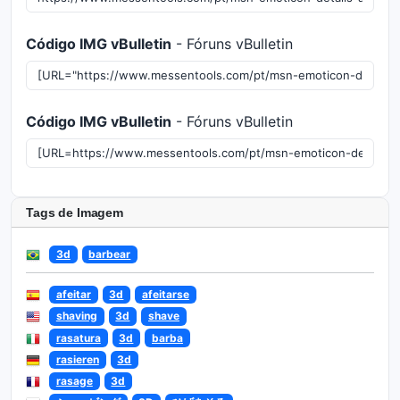
Código IMG vBulletin
- Fóruns vBulletin
Código IMG vBulletin
- Fóruns vBulletin
Tags de Imagem
3d
barbear
afeitar
3d
afeitarse
shaving
3d
shave
rasatura
3d
barba
rasieren
3d
rasage
3d