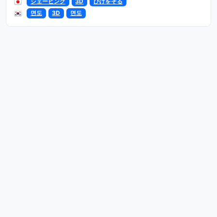
シェービング
3D
ひげをそる
면도
3D
면도