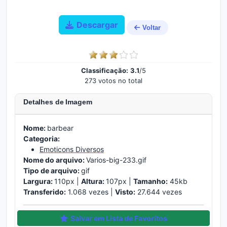
Descargar
Voltar
Classificação:
3.1
/5
273 votos no total
Detalhes de Imagem
Nome:
barbear
Categoria:
Emoticons Diversos
Nome do arquivo:
Varios-big-233.gif
Tipo de arquivo:
gif
Largura:
110px |
Altura:
107px |
Tamanho:
45kb
Transferido:
1.068 vezes |
Visto:
27.644 vezes
Salvar em Lista de Favoritos