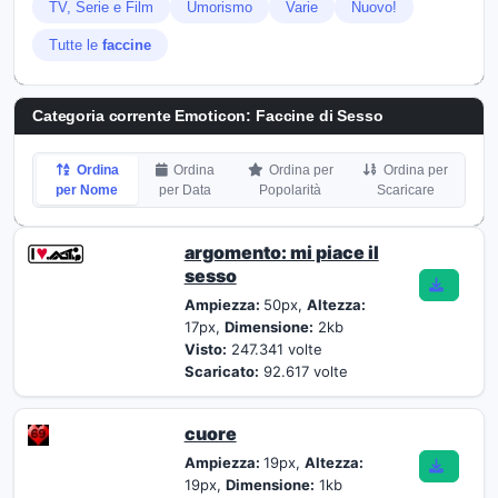
TV, Serie e Film
Umorismo
Varie
Nuovo!
Tutte le
faccine
Categoria corrente Emoticon:
Faccine di Sesso
Ordina
Ordina
Ordina per
Ordina per
per Nome
per Data
Popolarità
Scaricare
argomento: mi piace il
sesso
Ampiezza:
50px,
Altezza:
17px,
Dimensione:
2kb
Visto:
247.341 volte
Scaricato:
92.617 volte
cuore
Ampiezza:
19px,
Altezza:
19px,
Dimensione:
1kb