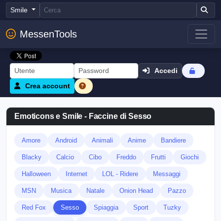
Smile
MessenTools
Accedi
Crea account
Emoticons e Smile - Faccine di Sesso
Amore
Android
Animali
Anime
Bandiere
Blacky
Calcio
Cibo
Freddo
Frutti
Giochi
Halloween
Internet
LOL - Ridere
Messaggi
MSN
Musica
Natale
Onion Head
Pazzo
Red Fox
Sesso
Spiaggia
Sport
Tuzky