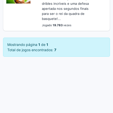
dribles incríveis e uma defesa
apertada nos segundos finais
para ser o rei da quadra de
basquete!...
Jogado
19.783
vezes
Mostrando página
1
de
1
Total de jogos encontrados:
7