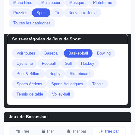
Mario Bros
Multijoueur
Musique
Plateforme
Puzzles
Sport
Tir
Nouveaux Jeux!
Toutes les catégories
Sous-catégories de
Jeux de Sport
Voir toutes
Baseball
Basket-ball
Bowling
Cyclisme
Football
Golf
Hockey
Pool & Billard
Rugby
Skateboard
Sports Aériens
Sports Aquatiques
Tennis
Tennis de table
Volley-ball
Jeux de Basket-ball
Trier
Trier
Trier par
Trier par