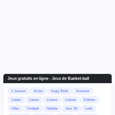
Jeux gratuits en ligne - Jeux de Basket-ball
2 Joueurs
Action
Angry Birds
Aventure
Cartes
Casino
Course
Cuisine
Enfants
Filles
Football
Habilité
Jeux 3D
Lutte