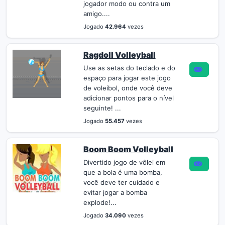
jogador modo ou contra um
amigo....
Jogado
42.964
vezes
Ragdoll Volleyball
Use as setas do teclado e do
espaço para jogar este jogo
de voleibol, onde você deve
adicionar pontos para o nível
seguinte! ...
Jogado
55.457
vezes
Boom Boom Volleyball
Divertido jogo de vôlei em
que a bola é uma bomba,
você deve ter cuidado e
evitar jogar a bomba
explode!...
Jogado
34.090
vezes