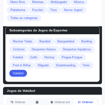
Mario Bros
Meninas
Multijogador
Música
Plataforma
Puzzles
Tiros
Novos Jogos!
Todas as categorias
Subcategorias de
Jogos de Esportes
Mostrar Todas
Basebol
Basquetebol
Bowling
Ciclismo
Desportos Aéreos
Desportos Aquáticos
Futebol
Golfe
Hockey
Pingue-Pongue
Pool & Bilhar
Râguebi
Skateboarding
Ténis
Voleibol
Jogos de Voleibol
Ordenar
Ordenar por
Ordenar