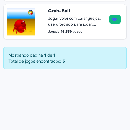
Crab-Ball
Jogar vôlei com caranguejos,
use o teclado para jogar....
Jogado
16.559
vezes
Mostrando página
1
de
1
Total de jogos encontrados:
5