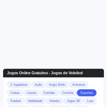
Jogos Online Gratuitos - Jogos de Voleibol
2 Jogadores
Ação
Angry Birds
Aventura
Cartas
Casino
Corridas
Cozinha
Esportes
Futebol
Habilidade
Infantis
Jogos 3D
Luta