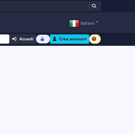
Italiano
Accedi
Crea account