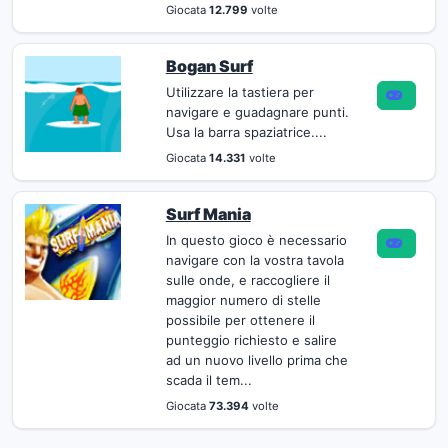
Giocata
12.799
volte
Bogan Surf
Utilizzare la tastiera per
navigare e guadagnare punti.
Usa la barra spaziatrice....
Giocata
14.331
volte
Surf Mania
In questo gioco è necessario
navigare con la vostra tavola
sulle onde, e raccogliere il
maggior numero di stelle
possibile per ottenere il
punteggio richiesto e salire
ad un nuovo livello prima che
scada il tem...
Giocata
73.394
volte