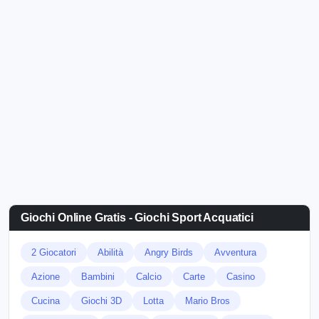
Giochi Online Gratis - Giochi Sport Acquatici
2 Giocatori
Abilità
Angry Birds
Avventura
Azione
Bambini
Calcio
Carte
Casino
Cucina
Giochi 3D
Lotta
Mario Bros