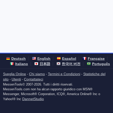
Deutsch
English
Español
Française
Italiano
日本語
한국어 버전
Português
Sveglia Online
Chi siamo
Termini e Condizioni
Statistiche del
-
-
-
sito
Utenti
Contattateci
-
-
MessenTools© 2007-2026. Tutti i diritti riservati.
MessenTools.com non ha alcun rapporto giuridico con MSN®
Messenger, Microsoft® Corporation, ICQ®, America Online® Inc o
DannetStudio
Yahoo!® Inc