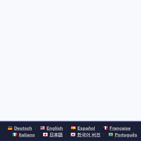
Deutsch
English
Español
Française
Italiano
日本語
한국어 버전
Português