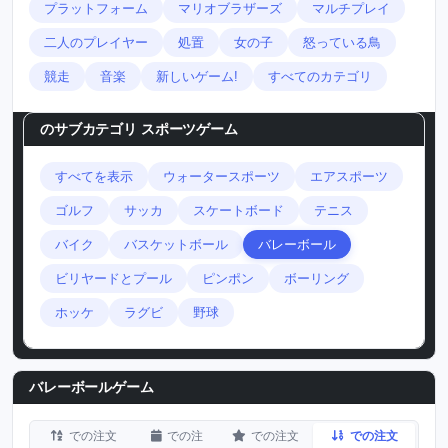
プラットフォーム
マリオブラザーズ
マルチプレイ
二人のプレイヤー
処置
女の子
怒っている鳥
競走
音楽
新しいゲーム!
すべてのカテゴリ
のサブカテゴリ
スポーツゲーム
すべてを表示
ウォータースポーツ
エアスポーツ
ゴルフ
サッカ
スケートボード
テニス
バイク
バスケットボール
バレーボール
ビリヤードとプール
ピンポン
ボーリング
ホッケ
ラグビ
野球
バレーボールゲーム
での注文
での注
での注文
での注文