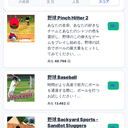
の名前
文 日
人気
スコア
野球 Pinch Hitter 2
あなたの名前、あなたの好きな
チームとあなたのシャツの色を
選択し、野球のこの偉大なゲー
ムをプレイし始める。野球の試
合でボールの最大量をヒットし
てみてください。...
再生
46.798
回
野球 Baseball
時間がより高速で前方にボール
を通過する際に、ボールを打つ
お試しください！...
再生
13.462
回
野球 Backyard Sports -
Sandlot Sluggers