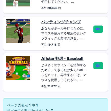
使用してください。 ...
再生
29.836
回
バッティングチャンプ
あなたがボールを打つために、
マウスを使用する場所の良いグ
ラフィックと野球の試合。 ...
再生
19.718
回
Allstar 野球 - Baseball
より多くのポイントを追加する
ために、できるだけ多くのボー
ルをヒット。再生するには、マ
ウスを使用してください。...
再生
21.877
回
ページの表示
1
中
1
総ゲームが見つかりました:
7